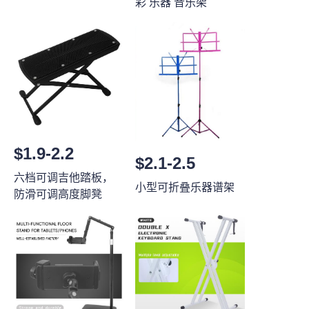
彩 乐器 音乐架
$1.9-2.2
$2.1-2.5
六档可调吉他踏板，
小型可折叠乐器谱架
防滑可调高度脚凳