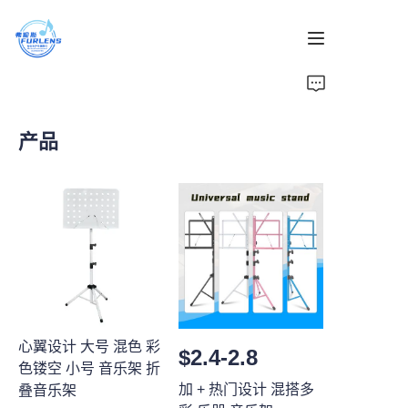
首页
产品
产品
关于我们
新闻
心翼设计 大号 混色 彩
$2.4-2.8
色镂空 小号 音乐架 折
加 + 热门设计 混搭多
叠音乐架