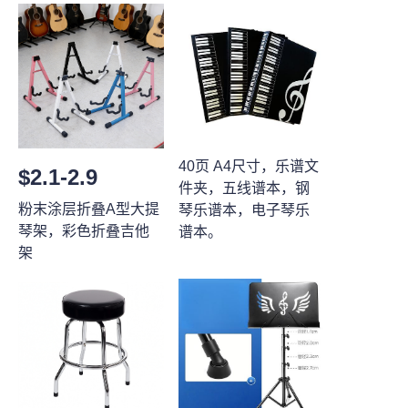
40页 A4尺寸，乐谱文
$2.1-2.9
件夹，五线谱本，钢
粉末涂层折叠A型大提
琴乐谱本，电子琴乐
琴架，彩色折叠吉他
谱本。
架