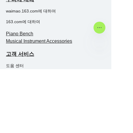
waimao.163.com에 대하여
163.com에 대하여
Piano Bench
Musical Instrument Accessories
고객 서비스
KO
도움 센터
피드백
Whatsapp:+86 18688655178
Address::No. 88, Jinhe Town, Xichuan County,
Nanyang City, Henan Province,China
Henan Fulunsi Hardware Products Co., Ltd.