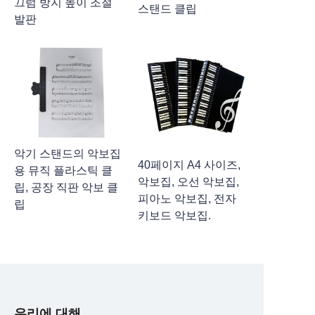
끄럼 방지 높이 조절
스탠드 클립
발판
악기 스탠드의 악보집
40페이지 A4 사이즈,
용 뮤직 플라스틱 클
악보집, 오선 악보집,
립, 공장 직판 악보 클
피아노 악보집, 전자
립
키보드 악보집.
우리에 대해