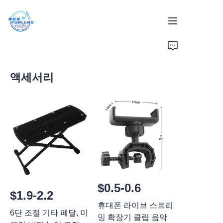
홈
액세서리
제품
우리에 대해
뉴스
$0.5-0.6
$1.9-2.2
휴대폰 라이브 스트리
6단 조절 기타 페달, 미
밍 확장기 클립 음악