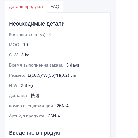
Детали продукта
FAQ
Необходимые детали
Количество (штук)
:
6
MOQ
:
10
G.W
:
3 kg
Время выполнения заказа
:
5 days
Размер
:
L(50.5)*W(35)*H(9.2) cm
N.W
:
2.8 kg
Доставка
:
快递
номер спецификации
:
26N-4
Артикул продукта
:
26N-4
Введение в продукт