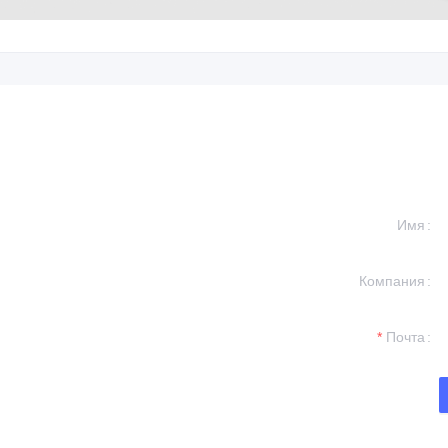
Имя
Компания
у информацию и
 вами.
Почта