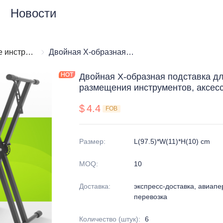
Новости
Музыкальные инструменты стойки
Музыкальные инструменты стойки
Двойная X-образная подставка для клавиатуры, подставка для размещения инструментов, аксессуары для клавиатуры
Двойная X-образная подставка дл
размещения инструментов, аксес
$
4.4
FOB
Размер
:
L(97.5)*W(11)*H(10) cm
MOQ
:
10
Доставка
:
экспресс-доставка, авиапе
перевозка
Количество (штук)
:
6