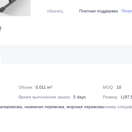
образец
:
Платная поддержка
Полу
Объем
:
0.011 m³
MOQ
:
10
Время выполнения заказа
:
5 days
Размер
:
L(97.
иаперевозка, наземная перевозка, морская перевозка
номер специф