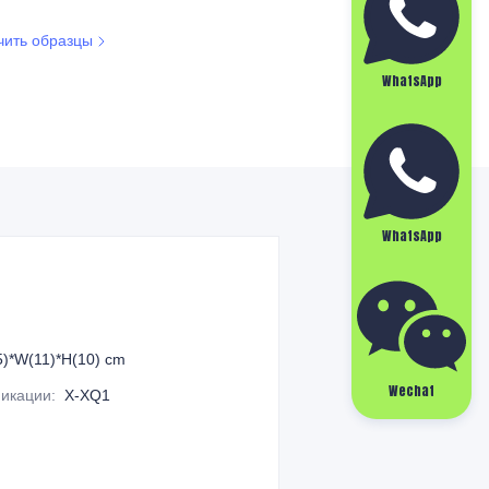
чить образцы
WhatsApp
WhatsApp
5)*W(11)*H(10) cm
Wechat
икации
:
X-XQ1