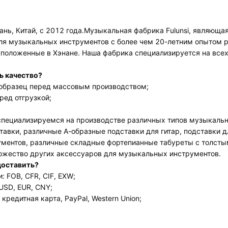
нь, Китай, с 2012 года.
Музыкальная фабрика Fulunsi, являюща
я музыкальных инструментов с более чем 20-летним опытом раб
сположенные в Хэнане. Наша фабрика специализируется на всех
ь качество?
образец перед массовым производством;
ред отгрузкой;
пециализируемся на производстве различных типов музыкальны
авки, различные А-образные подставки для гитар, подставки дл
ментов, различные складные фортепианные табуреты с толстым
ножество других аксессуаров для музыкальных инструментов.
доставить?
 FOB, CFR, CIF, EXW;
USD, EUR, CNY;
кредитная карта, PayPal, Western Union;