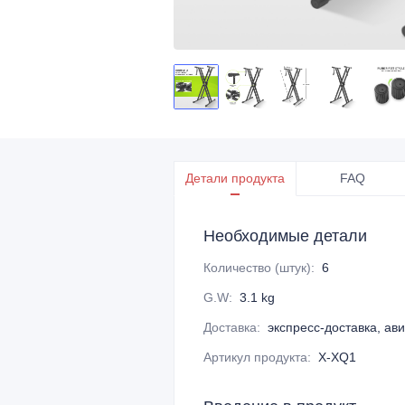
Детали продукта
FAQ
Необходимые детали
Количество (штук)
:
6
G.W
:
3.1 kg
Доставка
:
экспресс-доставка, ав
Артикул продукта
:
X-XQ1