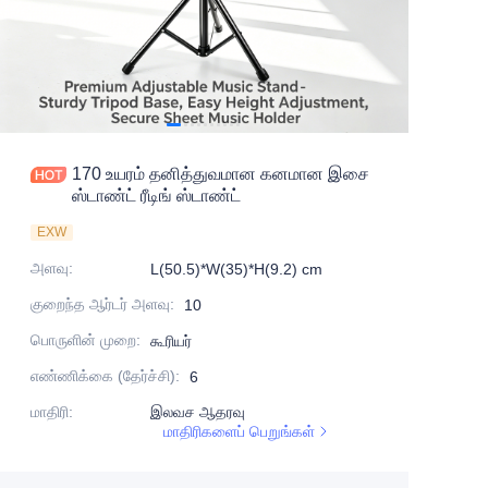
170 உயரம் தனித்துவமான கனமான இசை
ஸ்டாண்ட் ரீடிங் ஸ்டாண்ட்
EXW
அளவு
:
L(50.5)*W(35)*H(9.2) cm
குறைந்த ஆர்டர் அளவு
:
10
பொருளின் முறை
:
கூரியர்
எண்ணிக்கை (தேர்ச்சி)
:
6
மாதிரி
:
இலவச ஆதரவு
மாதிரிகளைப் பெறுங்கள்