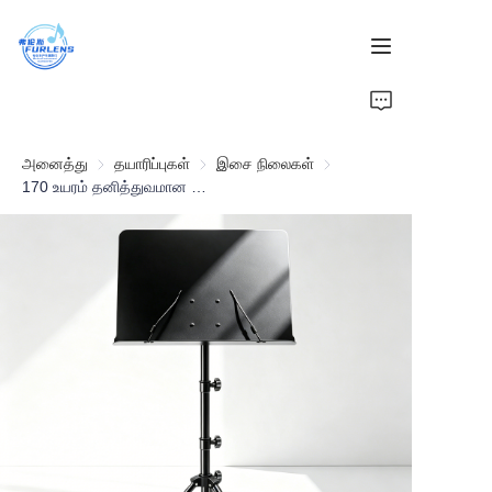
வீடு
அனைத்து
தயாரிப்புகள்
தயாரிப்புகள்
இசை நிலைகள்
இசை நிலைகள்
தயாரிப்புகள்
170 உயரம் தனித்துவமான கனமான இசை ஸ்டாண்ட் ரீடிங் ஸ்டாண்ட்
எங்களைப் பற்றி
செய்திகள்